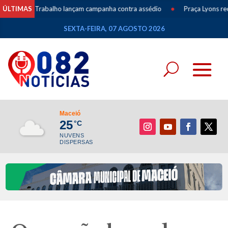
 e do Trabalho lançam campanha contra assédio
ÚLTIMAS
•
Praça Lyons recebe apr
SEXTA-FEIRA, 07 AGOSTO 2026
Maceió
25
°C
NUVENS
DISPERSAS