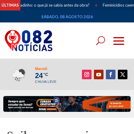
Salgadinho: o que já se sabia antes da obra?
ÚLTIMAS
•
Feminicídios caem 33% 
SÁBADO, 08 AGOSTO 2026
Maceió
24
°C
CHUVA LEVE