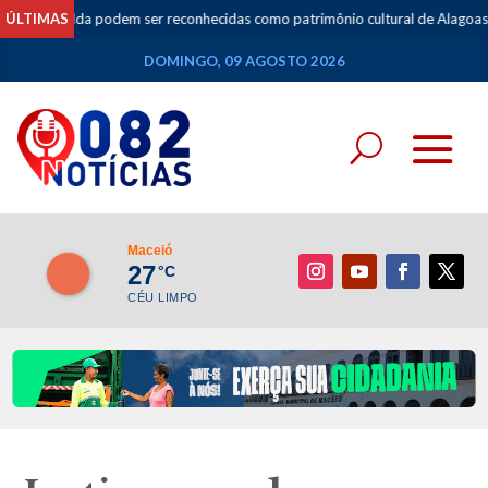
lda podem ser reconhecidas como patrimônio cultural de Alagoas
ÚLTIMAS
•
Esp
DOMINGO, 09 AGOSTO 2026
Maceió
27
°C
CÉU LIMPO