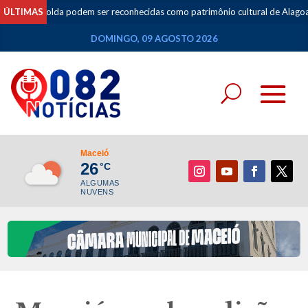
 podem ser reconhecidas como patrimônio cultural de Alagoas
ÚLTIMAS
•
Especi
DOMINGO, 09 AGOSTO 2026
Maceió
26
°C
ALGUMAS
NUVENS