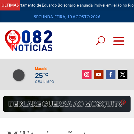
partamento de Eduardo Bolsonaro e anuncia imóvel em leilão no Rio
ÚLTIMAS
•
C
SEGUNDA-FEIRA, 10 AGOSTO 2026
Maceió
25
°C
CÉU LIMPO