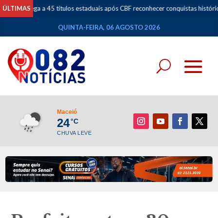
 45 títulos estaduais após CBF reconhecer conquistas históricas e se torn
ÚLTIMAS
QUINTA-FEIRA, 06 AGOSTO 2026
Maceió
24
°C
CHUVA LEVE