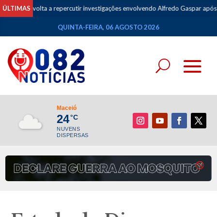
nal volta a repercutir investigações envolvendo Alfredo Gaspar após anúncio
ÚLTIMAS
QUINTA-FEIRA, 06 AGOSTO 2026
Maceió
24
°C
NUVENS
DISPERSAS