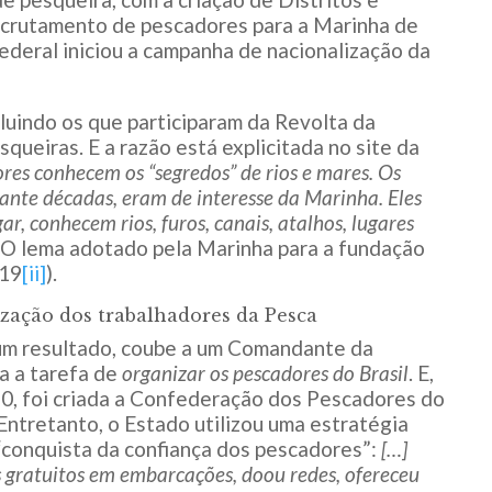
recrutamento de pescadores para a Marinha de
deral iniciou a campanha de nacionalização da
cluindo os que participaram da Revolta da
ueiras. E a razão está explicitada no site da
es conhecem os “segredos” de rios e mares. Os
ante décadas, eram de interesse da Marinha. Eles
, conhecem rios, furos, canais, atalhos, lugares
O lema adotado pela Marinha para a fundação
019
[ii]
).
zação dos trabalhadores da Pesca
m resultado, coube a um Comandante da
a a tarefa de
organizar os pescadores do Brasil
. E,
0, foi criada a Confederação dos Pescadores do
 Entretanto, o Estado utilizou uma estratégia
“conquista da confiança dos pescadores”:
[…]
s gratuitos em embarcações, doou redes, ofereceu