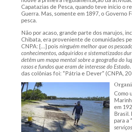
Capatazias de Pesca, quando teve início o 
Guerra. Mas, somente em 1897, o Governo Fe
pesca.
Não por acaso, grande parte dos marujos, in
Chibata, era proveniente de comunidades pesq
CNPA: […] pois
ninguém melhor que os pescador
conhecimentos, adquiridos e sistematizados dur
detêm um mapa mental sobre a geografia do lugar
rasos e fundos que eram de interesse do Estado
.
das colônias foi: “Pátria e Dever” (CNPA, 2
Organi
Como u
Marinh
em 192
Brasil.
para a 
serviço