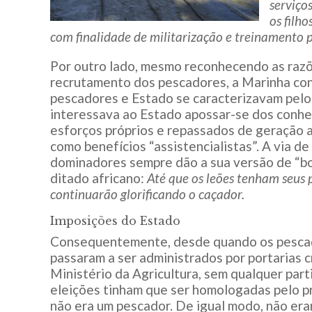
serviço
os filh
com finalidade de militarização e treinamento p
Por outro lado, mesmo reconhecendo as razõ
recrutamento dos pescadores, a Marinha cons
pescadores e Estado se caracterizavam pelo 
interessava ao Estado apossar-se dos conhe
esforços próprios e repassados de geração a
como benefícios “assistencialistas”. A via d
dominadores sempre dão a sua versão de “bo
ditado africano:
Até que os leões tenham seus p
continuarão glorificando o caçador.
Imposições do Estado
Consequentemente, desde quando os pescad
passaram a ser administrados por portarias c
Ministério da Agricultura, sem qualquer part
eleições tinham que ser homologadas pelo 
não era um pescador. De igual modo, não er