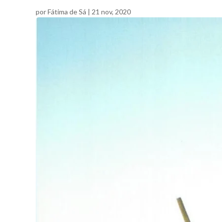
por
Fátima de Sá
|
21 nov, 2020