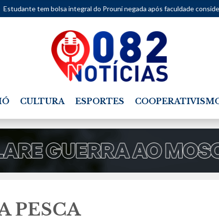
egral do Prouni negada após faculdade considerar movimentações de a
IÓ
CULTURA
ESPORTES
COOPERATIVISM
A PESCA