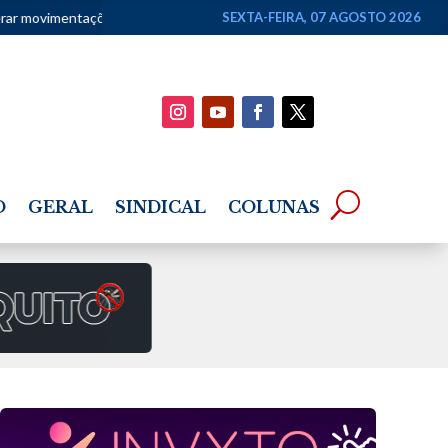
postas como renda
•
Superintendentes da PF defendem direção-gera
SEXTA-FEIRA, 07 AGOSTO 2026
O
GERAL
SINDICAL
COLUNAS