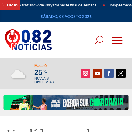
ia traz show de Khrystal neste final de semana.
ÚLTIMAS
•
Mapeamento dos Povos
SÁBADO, 08 AGOSTO 2026
Maceió
25
°C
NUVENS
DISPERSAS