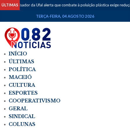
ÚLTIMAS
Pesquisador da Ufal alerta que combate à poluição plástica exige reduçã
TERÇA-FEIRA, 04 AGOSTO 2026
INÍCIO
ÚLTIMAS
POLÍTICA
MACEIÓ
CULTURA
ESPORTES
COOPERATIVISMO
GERAL
SINDICAL
COLUNAS