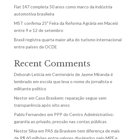
Fiat 147 completa 50 anos como marco da indústria
automotiva brasileira
MST confirma 25ª Feira da Reforma Agrária em Maceió
entre 9 e 12 de setembro
Brasil registra quarta maior alta do turismo internacional
entre países da OCDE
Recent Comments
Deborah Letícia
em
Centenário de Jayme Miranda é
lembrado em escola que leva o nome do jornalista e
militante político
Nestor
em
Caso Braskem: reparação segue sem
transparência após oito anos
Pablo Fernandes
em
PPP do Centro Administrativo:
garantia ao privado, pressão nas contas públicas
Nestor Silva
em
PAS da Braskem tem diferença de mais
de R$ 60 milhões entre valores divulgados pelo MPF e