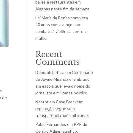
bares e restaurantes em
Alagoas neste fim de semana
Lei Maria da Penha completa
20 anos com avanços no
combate à violência contra a
mulher
Recent
Comments
Deborah Letícia
em
Centenário
de Jayme Miranda é lembrado
em escola que leva o nome do
 o
jornalista e militante político
a de
Nestor
em
Caso Braskem:
reparação segue sem
transparência após oito anos
Pablo Fernandes
em
PPP do
Centro Administrativo: