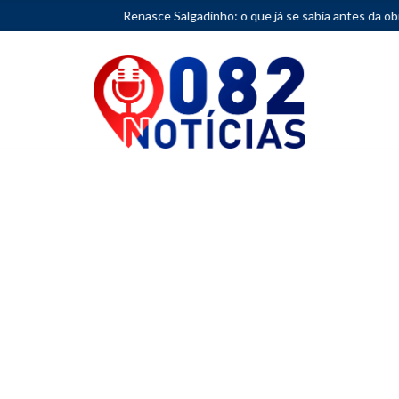
Renasce Salgadinho: o que já se sabia antes da obra?
•
Femi