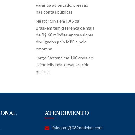
garantia ao privado, pressão
nas contas públicas
Nestor Silva
em
PAS da
Braskem tem diferença de mais
de R$ 60 milhões entre valores
divulgados pelo MPF e pela
empresa
Jorge Santana
em
100 anos de
Jaime Miranda, desaparecido
político
IONAL
ATENDIMENTO
falecom@082noticias.com
s