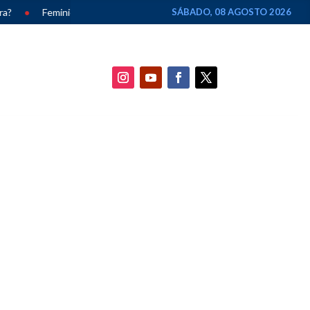
nicídios caem 33% em Alagoas e chegam ao menor número em dez anos
SÁBADO, 08 AGOSTO 2026