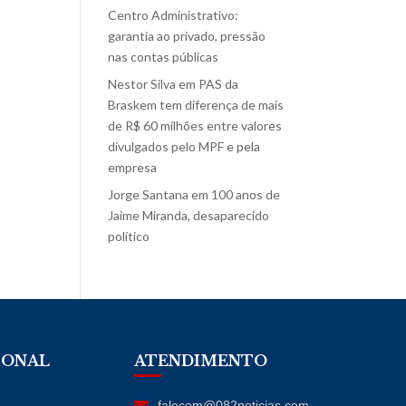
Centro Administrativo:
garantia ao privado, pressão
nas contas públicas
Nestor Silva
em
PAS da
Braskem tem diferença de mais
de R$ 60 milhões entre valores
divulgados pelo MPF e pela
empresa
Jorge Santana
em
100 anos de
Jaime Miranda, desaparecido
político
IONAL
ATENDIMENTO
falecom@082noticias.com