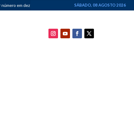
z anos
•
Justiça Federal devolve à Justiça Estadual ação de R$ 4 bi
SÁBADO, 08 AGOSTO 2026