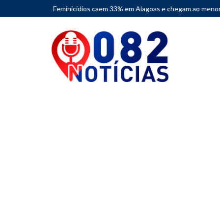
Feminicídios caem 33% em Alagoas e chegam ao menor número em de