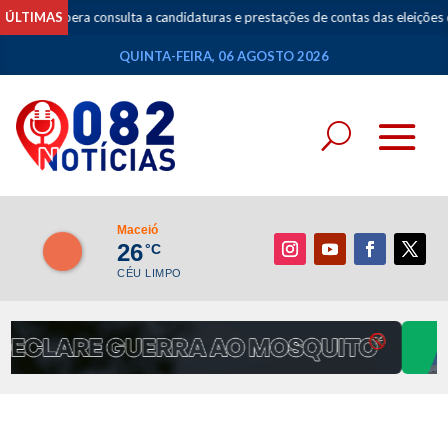
ÚLTIMAS
TSE libera consulta a candidaturas e prestações de contas das eleições d
QUINTA-FEIRA, 06 AGOSTO 2026
Maceió
26
°C
CÉU LIMPO