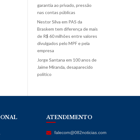
garantia ao privado, pressão
nas contas públicas
Nestor Silva
em
PAS da
Braskem tem diferença de mais
de R$ 60 milhões entre valores
divulgados pelo MPF e pela
empresa
Jorge Santana
em
100 anos de
Jaime Miranda, desaparecido
político
IONAL
ATENDIMENTO
falecom@082noticias.com
s