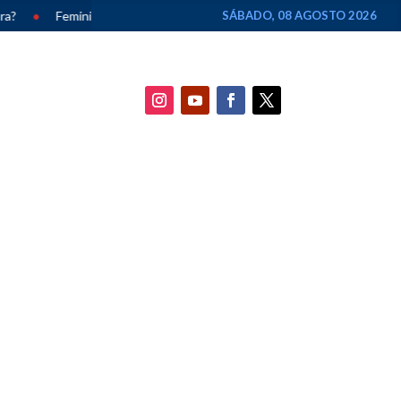
nicídios caem 33% em Alagoas e chegam ao menor número em dez anos
SÁBADO, 08 AGOSTO 2026