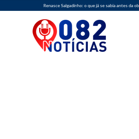
Renasce Salgadinho: o que já se sabia antes da obra?
•
Femi