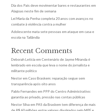
Dia dos Pais deve movimentar bares e restaurantes em
Alagoas neste fim de semana
Lei Maria da Penha completa 20 anos com avanços no
combate à violência contra a mulher
Adolescente mata sete pessoas em ataque em casa e
escola na Tailândia
Recent Comments
Deborah Letícia
em
Centenário de Jayme Miranda é
lembrado em escola que leva o nome do jornalista e
militante político
Nestor
em
Caso Braskem: reparação segue sem
transparência após oito anos
Pablo Fernandes
em
PPP do Centro Administrativo:
garantia ao privado, pressão nas contas públicas
Nestor Silva
em
PAS da Braskem tem diferença de mais
de R$ 60 milhões entre valores divulgados pelo MPF e