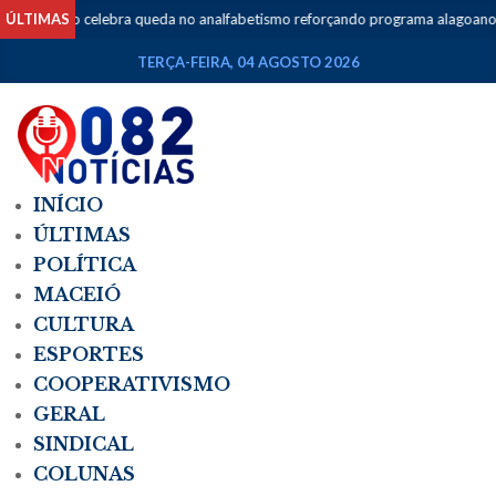
ÚLTIMAS
Brito celebra queda no analfabetismo reforçando programa alagoano d
TERÇA-FEIRA, 04 AGOSTO 2026
INÍCIO
ÚLTIMAS
POLÍTICA
MACEIÓ
CULTURA
ESPORTES
COOPERATIVISMO
GERAL
SINDICAL
COLUNAS