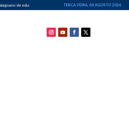
•
Federação Brasil da Esperança aciona TSE contra rede de perfis por
TERÇA-FEIRA, 04 AGOSTO 2026