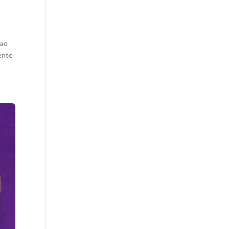
 ao
mente