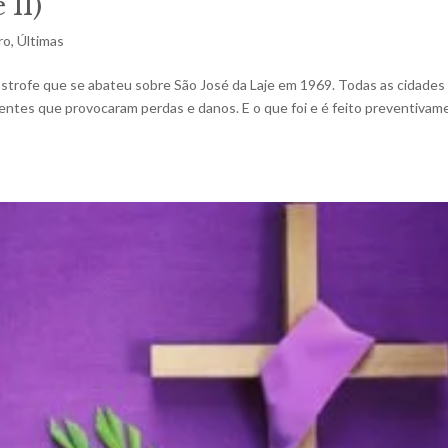
 II)
ro
,
Últimas
ástrofe que se abateu sobre São José da Laje em 1969. Todas as cidades
hentes que provocaram perdas e danos. E o que foi e é feito preventiva