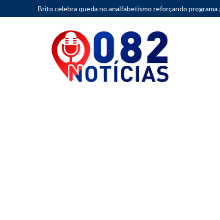
ra queda no analfabetismo reforçando programa alagoano de educação