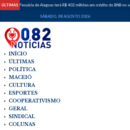
ÚLTIMAS
Pecuária de Alagoas terá R$ 402 milhões em crédito do BNB no segundo s
SÁBADO, 08 AGOSTO 2026
INÍCIO
ÚLTIMAS
POLÍTICA
MACEIÓ
CULTURA
ESPORTES
COOPERATIVISMO
GERAL
SINDICAL
COLUNAS