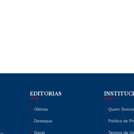
EDITORIAS
INSTITUC
Últimas
Quem Somo
Destaque
Política de P
Geral
Termos de U
is