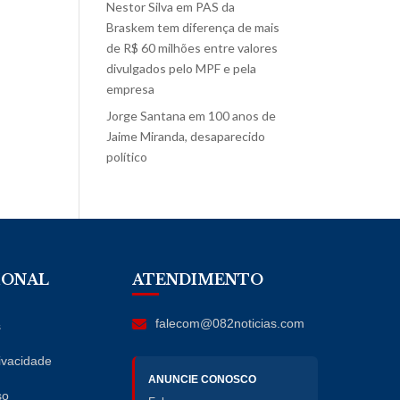
Nestor Silva
em
PAS da
Braskem tem diferença de mais
de R$ 60 milhões entre valores
divulgados pelo MPF e pela
empresa
Jorge Santana
em
100 anos de
Jaime Miranda, desaparecido
político
IONAL
ATENDIMENTO
falecom@082noticias.com
s
rivacidade
ANUNCIE CONOSCO
so