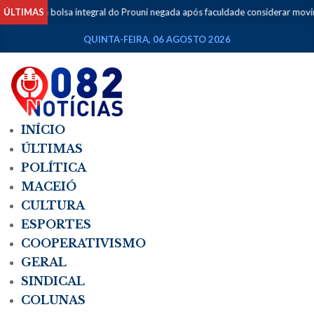
nte tem bolsa integral do Prouni negada após faculdade considerar movim
ÚLTIMAS
QUINTA-FEIRA, 06 AGOSTO 2026
INÍCIO
ÚLTIMAS
POLÍTICA
MACEIÓ
CULTURA
ESPORTES
COOPERATIVISMO
GERAL
SINDICAL
COLUNAS