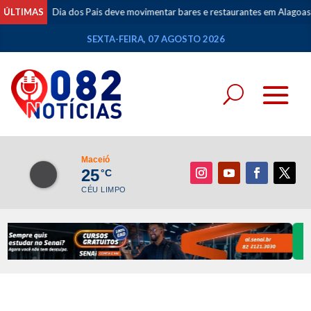
ÚLTIMAS
Dia dos Pais deve movimentar bares e restaurantes em Alagoas n
SEXTA-FEIRA, 07 AGOSTO 2026
Maceió
25
°C
CÉU LIMPO