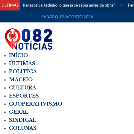
ÚLTIMAS
Renasce Salgadinho: o que já se sabia antes da obra?
•
Femin
SÁBADO, 08 AGOSTO 2026
INÍCIO
ÚLTIMAS
POLÍTICA
MACEIÓ
CULTURA
ESPORTES
COOPERATIVISMO
GERAL
SINDICAL
COLUNAS