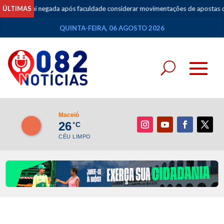
l do Prouni negada após faculdade considerar movimentações de apostas co
ÚLTIMAS
QUINTA-FEIRA, 06 AGOSTO 2026
Maceió
26
°C
CÉU LIMPO