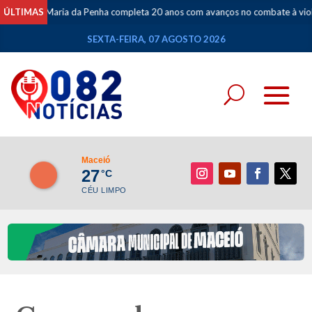
i Maria da Penha completa 20 anos com avanços no combate à violência cont
ÚLTIMAS
SEXTA-FEIRA, 07 AGOSTO 2026
Maceió
27
°C
CÉU LIMPO