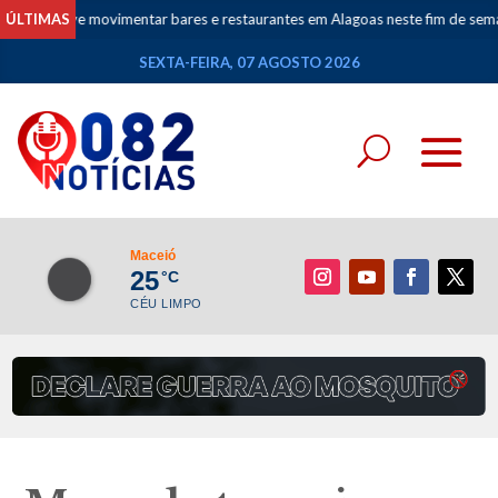
 deve movimentar bares e restaurantes em Alagoas neste fim de semana
ÚLTIMAS
•
SEXTA-FEIRA, 07 AGOSTO 2026
Maceió
25
°C
CÉU LIMPO