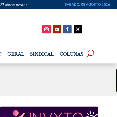
segunda-feira (10)
•
Lideranças Ashaninka denunciam avanço do cri
SÁBADO, 08 AGOSTO 2026
O
GERAL
SINDICAL
COLUNAS