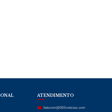
IONAL
ATENDIMENTO
falecom@082noticias.com
s