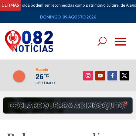
da podem ser reconhecidas como patrimônio cultural de Alagoas
ÚLTIMAS
•
Espe
DOMINGO, 09 AGOSTO 2026
Maceió
26
°C
CÉU LIMPO