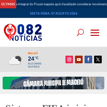
tegral do Prouni negada após faculdade considerar movimentações de apost
ÚLTIMAS
SEXTA-FEIRA, 07 AGOSTO 2026
Maceió
24
°C
ALGUMAS
NUVENS