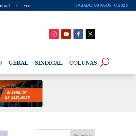
•
Feminicídios caem 33% em Alagoas e chegam ao menor número em
SÁBADO, 08 AGOSTO 2026
O
GERAL
SINDICAL
COLUNAS
Pesquisar