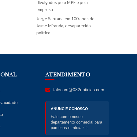
divulgados pelo MPF e pela
empresa
Jorge Santana
em
100 anos de
Jaime Miranda, desaparecido
político
IONAL
ATENDIMENTO
falecom@082noticias.com
s
rivacidade
ANUNCIE CONOSCO
so
Fale com o nosso
departamento comercial para
o
parcerias e mídia kit.