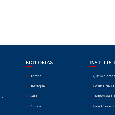
EDITORIAS
INSTITUC
Últimas
Quem Somo
Destaque
Política de P
Geral
Termos de U
is
Política
Fale Conosc