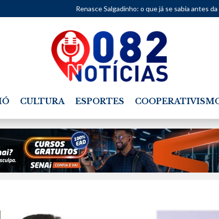
Renasce Salgadinho: o que já se sabia antes da obra?
IÓ
CULTURA
ESPORTES
COOPERATIVISM