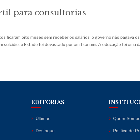
til para consultorias
s ficaram oito meses sem receber os salários, o governo não pagava os
 suicídio, o Estado foi devastado por um tsunami. A educação foi uma d
EDITORIAS
INSTITUC
Últimas
Quem Somo
Destaque
Política de P