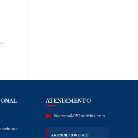
as
IONAL
ATENDIMENTO
falecom@082noticias.com
s
rivacidade
ANUNCIE CONOSCO