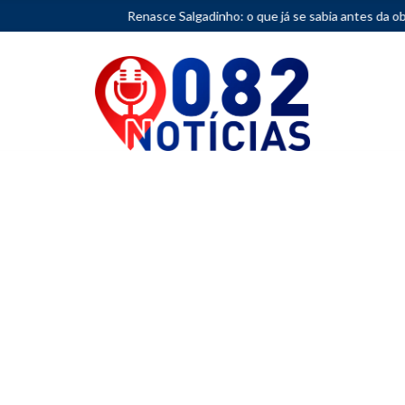
Renasce Salgadinho: o que já se sabia antes da obra?
•
Femin