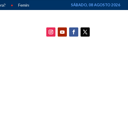
icídios caem 33% em Alagoas e chegam ao menor número em dez anos
SÁBADO, 08 AGOSTO 2026