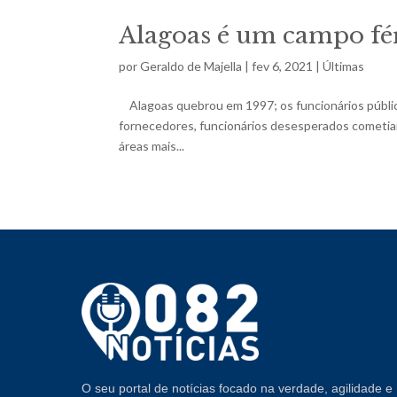
Alagoas é um campo fér
por
Geraldo de Majella
|
fev 6, 2021
|
Últimas
Alagoas quebrou em 1997; os funcionários público
fornecedores, funcionários desesperados cometiam
áreas mais...
O seu portal de notícias focado na verdade, agilidade e