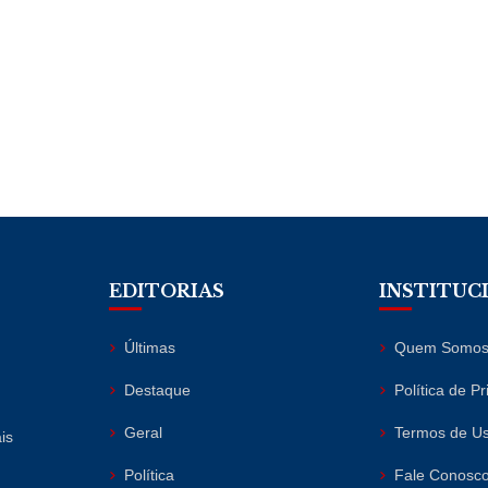
EDITORIAS
INSTITUC
Últimas
Quem Somo
Destaque
Política de P
Geral
Termos de U
is
Política
Fale Conosc