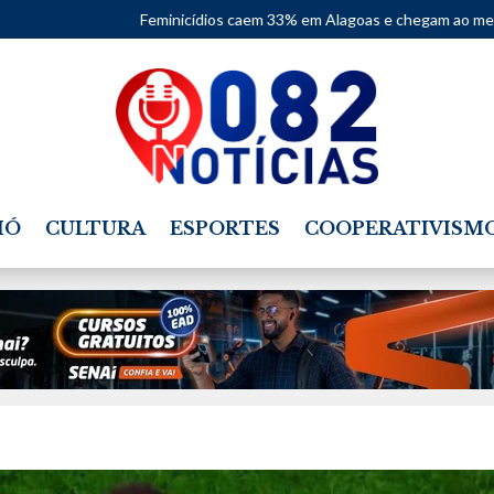
Feminicídios caem 33% em Alagoas e chegam ao menor nú
IÓ
CULTURA
ESPORTES
COOPERATIVISM