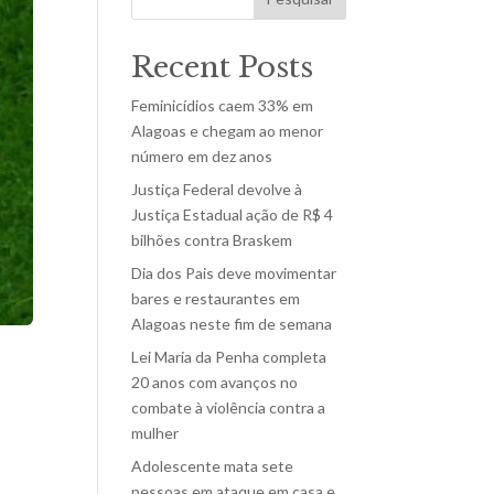
Recent Posts
Feminicídios caem 33% em
Alagoas e chegam ao menor
número em dez anos
Justiça Federal devolve à
Justiça Estadual ação de R$ 4
bilhões contra Braskem
Dia dos Pais deve movimentar
bares e restaurantes em
Alagoas neste fim de semana
Lei Maria da Penha completa
20 anos com avanços no
combate à violência contra a
mulher
Adolescente mata sete
pessoas em ataque em casa e