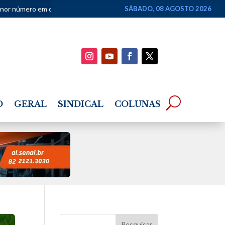
mero em dez anos
•
Justiça Federal devolve à Justiça Estadual ação
SÁBADO, 08 AGOSTO 2026
O
GERAL
SINDICAL
COLUNAS
Pesquisar